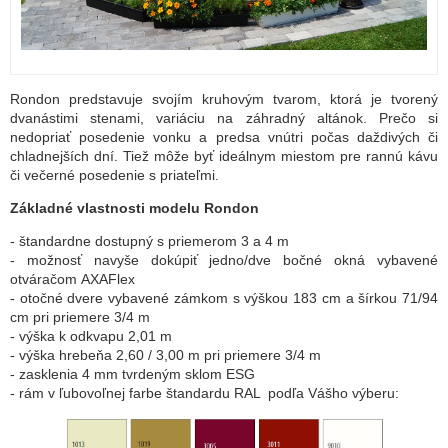
Rondon predstavuje svojím kruhovým tvarom, ktorá je tvorený
dvanástimi stenami, variáciu na záhradný altánok. Prečo si
nedopriať posedenie vonku a predsa vnútri počas daždivých či
chladnejších dní. Tiež môže byť ideálnym miestom pre rannú kávu
či večerné posedenie s priateľmi.
Základné vlastnosti modelu Rondon
- štandardne dostupný s priemerom 3 a 4 m
- možnosť navyše dokúpiť jedno/dve bočné okná vybavené
otváračom AXAFlex
- otočné dvere vybavené zámkom s výškou 183 cm a šírkou 71/94
cm pri priemere 3/4 m
- výška k odkvapu 2,01 m
- výška hrebeňa 2,60 / 3,00 m pri priemere 3/4 m
- zasklenia 4 mm tvrdeným sklom ESG
- rám v ľubovoľnej farbe štandardu RAL podľa Vášho výberu: