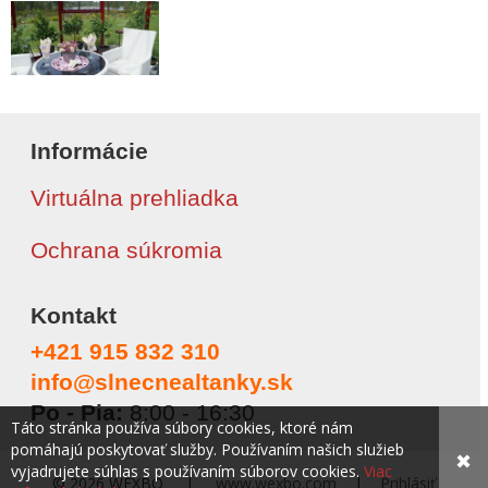
Informácie
Virtuálna prehliadka
Ochrana súkromia
Kontakt
+421 915 832 310
info@slnecnealtanky.sk
Po - Pia:
8:00 - 16:30
Táto stránka používa súbory cookies, ktoré nám
pomáhajú poskytovať služby. Používaním našich služieb
✖
vyjadrujete súhlas s používaním súborov cookies.
Viac
© 2026 WEXBO |
www.wexbo.com
|
Prihlásiť