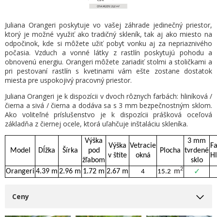
Juliana Orangeri poskytuje vo vašej záhrade jedinečný priestor,
ktorý je možné využiť ako tradičný skleník, tak aj ako miesto na
odpočinok, kde si môžete užiť pobyt vonku aj za nepriaznivého
počasia. Vzduch a vonné látky z rastlín poskytujú pohodu a
obnovenú energiu. Orangeri môžete zariadiť stolmi a stoličkami a
pri pestovaní rastlín s kvetinami vám ešte zostane dostatok
miesta pre uspokojivý pracovný priestor.
Juliana Orangeri je k dispozícii v dvoch rôznych farbách: hliníková /
čierna a sivá / čierna a dodáva sa s 3 mm bezpečnostným sklom.
Ako voliteľné príslušenstvo je k dispozícii prášková oceľová
základňa z čiernej ocele, ktorá uľahčuje inštaláciu skleníka.
Výška
3 mm
Výška
Vetracie
F
Model
Dĺžka
Šírka
pod
Plocha
tvrdené
v štíte
okná
Hl
žľabom
sklo
2
Orangeri
4.39 m
2.96 m
1.72 m
2.67 m
m
4
15.2
✓
Ceny