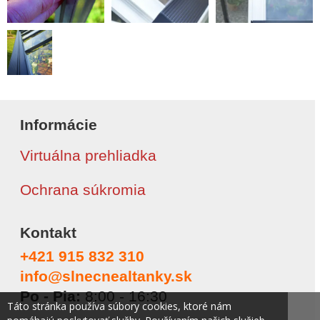
Informácie
Virtuálna prehliadka
Ochrana súkromia
Kontakt
+421 915 832 310
info@slnecnealtanky.sk
Po - Pia:
8:00 - 16:30
Táto stránka používa súbory cookies, ktoré nám