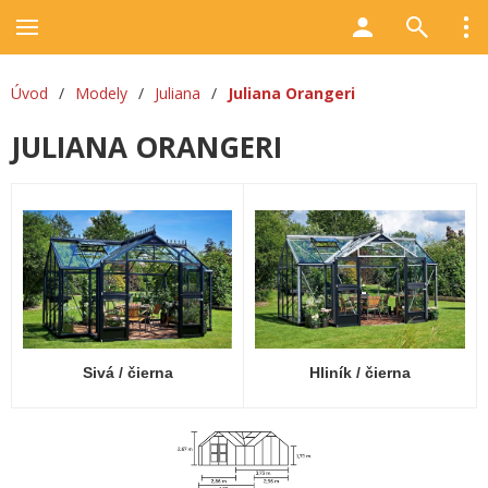
Úvod
/
Modely
/
Juliana
/
Juliana Orangeri
JULIANA ORANGERI
Sivá / čierna
Hliník / čierna